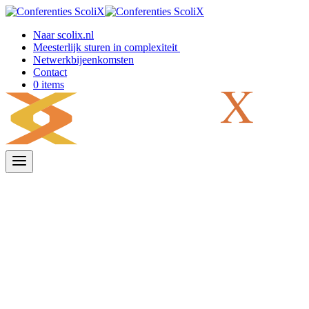
Doorgaan
naar
Naar scolix.nl
inhoud
Meesterlijk sturen in complexiteit
Netwerkbijeenkomsten
Contact
0 items